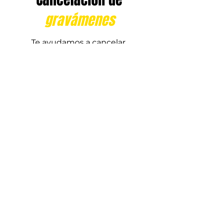
gravámenes
Te ayudamos a cancelar
gravámenes o cargas legales
sobre una propiedad, asegurando
que esta esté libre de deudas o
hipotecas que puedan afectar tu
compra o venta.
Agendar cita